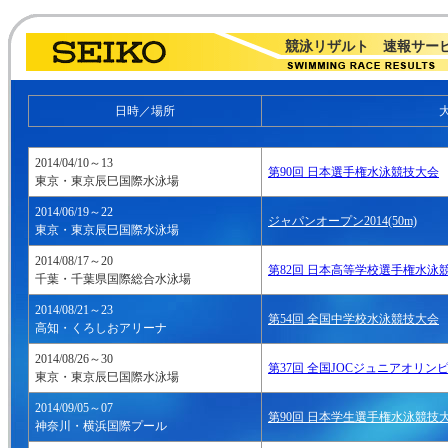
競泳リザルト 速報サービ
日時／場所
大
2014/04/10～13
第90回 日本選手権水泳競技大会
東京・東京辰巳国際水泳場
2014/06/19～22
ジャパンオープン2014(50m)
東京・東京辰巳国際水泳場
2014/08/17～20
第82回 日本高等学校選手権水泳
千葉・千葉県国際総合水泳場
2014/08/21～23
第54回 全国中学校水泳競技大会
高知・くろしおアリーナ
2014/08/26～30
第37回 全国JOCジュニアオリ
東京・東京辰巳国際水泳場
2014/09/05～07
第90回 日本学生選手権水泳競技
神奈川・横浜国際プール