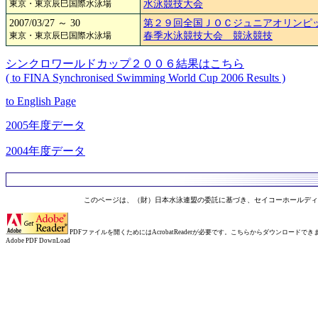
東京・東京辰巳国際水泳場
水泳競技大会
2007/03/27 ～ 30
第２９回全国ＪＯＣジュニアオリンピ
東京・東京辰巳国際水泳場
春季水泳競技大会 競泳競技
シンクロワールドカップ２００６結果はこちら
( to FINA Synchronised Swimming World Cup 2006 Results )
to English Page
2005年度データ
2004年度データ
このページは、（財）日本水泳連盟の委託に基づき、セイコーホールディ
PDFファイルを開くためにはAcrobatReaderが必要です。こちらからダウンロードでき
Adobe PDF DownLoad