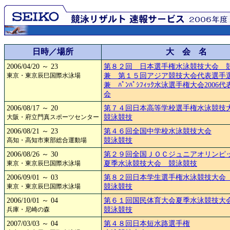
日時／場所
大 会 名
2006/04/20 ～ 23
第８２回 日本選手権水泳競技大会 
東京・東京辰巳国際水泳場
兼 第１５回アジア競技大会代表選手
兼 ﾊﾟﾝﾊﾟｼﾌｨｯｸ水泳選手権大会2006
会
2006/08/17 ～ 20
第７４回日本高等学校選手権水泳競技
大阪・府立門真スポーツセンター
競泳競技
2006/08/21 ～ 23
第４６回全国中学校水泳競技大会
高知・高知市東部総合運動場
競泳競技
2006/08/26 ～ 30
第２９回全国ＪＯＣジュニアオリンピ
東京・東京辰巳国際水泳場
夏季水泳競技大会 競泳競技
2006/09/01 ～ 03
第８２回日本学生選手権水泳競技大
東京・東京辰巳国際水泳場
競泳競技
2006/10/01 ～ 04
第６１回国民体育大会夏季水泳競技大
兵庫・尼崎の森
競泳競技
2007/03/03 ～ 04
第４８回日本短水路選手権